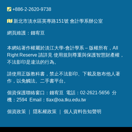
+886-2-2620-9738
新北市淡水區英專路151號 會計學系辦公室
網頁維護：錢宥亘
本網站著作權屬於淡江大學-會計學系 – 版權所有，All
Right Reserve 請詳見 使用規則尊重與保護智慧財產權，
不法影印是違法的行為。
請使用正版教科書，禁止不法影印、下載及散布他人著
作，以免觸法。
二手書平台
。
個資保護聯絡窗口：錢宥亘 電話：02-2621-5656 分
機：2594 Email：
tlax@oa.tku.edu.tw
個資政策
｜
隱私權政策
｜
個人資料告知聲明