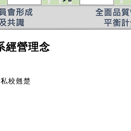
經營理念
計
私校翹楚