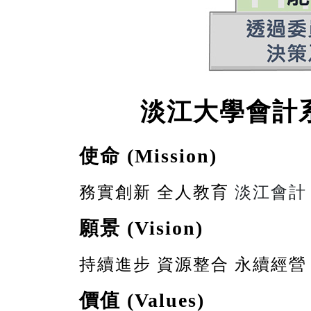
淡江大學會計系
使命
(Mission)
務實創新 全人教育
淡江會
願景
(Vision)
持續進步 資源整合 永續經營
價值
(Values)