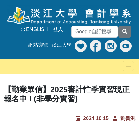
:::
ENGLISH
登入
網站導覽
|
淡江大學
【勤業眾信】2025審計忙季實習現正
報名中 ! (非學分實習)
2024-10-15
劉書汎