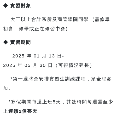
◆
實習對象
大三以上會計系所及商管學院同學 (需修畢
初會，修畢或正在修習中會)
◆
實習期間
2025 年 01 月 13 日-
2025 年 05 月 30 日（可視情況延長）
*第一週將會安排實習生訓練課程，須全程參
加。
*寒假期間每週上班5天，其餘時間每週需至少
上
連續
2
個整天