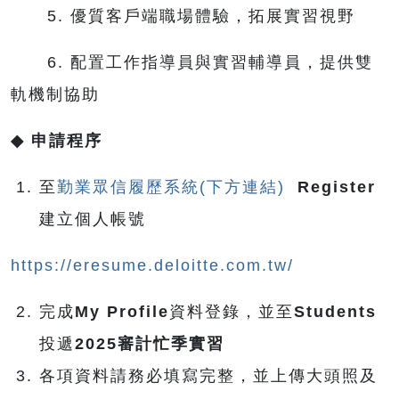
5. 優質客戶端職場體驗，拓展實習視野
6. 配置工作指導員與實習輔導員，提供雙
軌機制協助
◆
申請程序
至
勤業眾信
履歷系統
(
下方連結
)
Register
建立個人帳號
https://eresume.deloitte.com.tw/
完成
My Profile
資料登錄，並至
Students
投遞
2025
審計忙季實習
各項資料請務必填寫完整，並上傳大頭照及