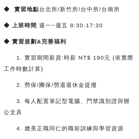
◆
實習地點
台北所/新竹所/台中所/台南所
◆
上班時間
週一~週五 8:30-17:30
◆
實習規劃
&
完善福利
1. 實習期間薪資:時薪 NT$ 190元 (依實際
工作時數計算)
2. 勞保/團保/勞退退休金提撥
3. 每人配置筆記型電腦、門禁識別證與辦
公文具
4. 媲美正職同仁的職前訓練與學習資源