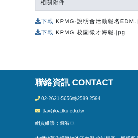
相關附件
下載
KPMG-說明會活動報名EDM.j
下載
KPMG-校園徵才海報.jpg
聯絡資訊 CONTACT
02-2621-5656轉2589 2594
tlax@oa.tku.edu.tw
網頁維護：錢宥亘