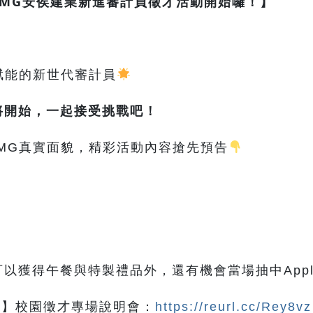
fe！ KPMG安侯建業新進審計員徵才活動開始囉！】
賦能的新世代審計員
將開始，一起接受挑戰吧！
MG真實面貌，精彩活動內容搶先預告
得午餐與特製禮品外，還有機會當場抽中Apple Ai
學】校園徵才專場說明會：
https://reurl.cc/Rey8vz