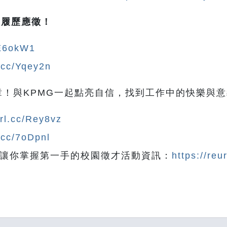
上履歷應徵！
/E6okW1
l.cc/Yqey2n
！與KPMG一起點亮自信，找到工作中的快樂與意
url.cc/Rey8vz
l.cc/7oDpnl
s粉絲團，讓你掌握第一手的校園徵才活動資訊：
https://reu