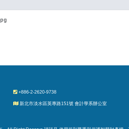
pg
+886-2-2620-9738
新北市淡水區英專路151號 會計學系辦公室