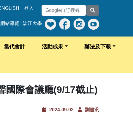
ENGLISH
登入
網站導覽
|
淡江大學
當代會計
活動成果
辦法及下載
聲國際會議廳(9/17截止)
2024-09-02
劉書汎