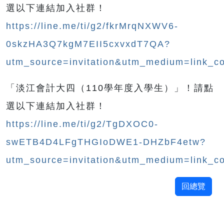
選以下連結加入社群！
https://line.me/ti/g2/fkrMrqNXWV6-
0skzHA3Q7kgM7EII5cxvxdT7QA?
utm_source=invitation&utm_medium=link_c
「淡江會計大四（110學年度入學生）」！請點
選以下連結加入社群！
https://line.me/ti/g2/TgDXOC0-
swETB4D4LFgTHGIoDWE1-DHZbF4etw?
utm_source=invitation&utm_medium=link_c
回總覽