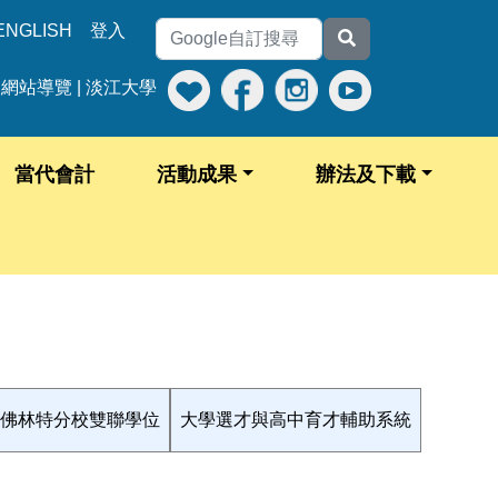
ENGLISH
登入
網站導覽
|
淡江大學
當代會計
活動成果
辦法及下載
佛林特分校雙聯學位
大學選才與高中育才輔助系統