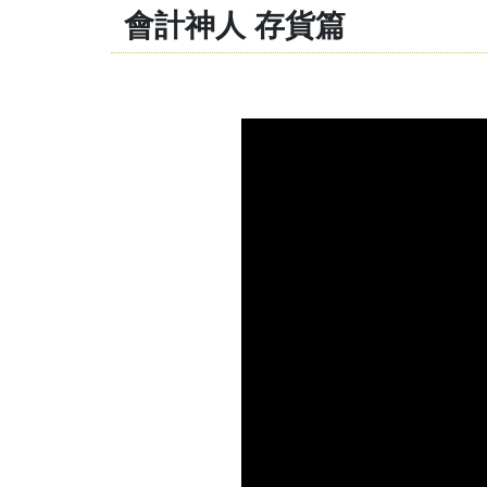
會計神人 存貨篇